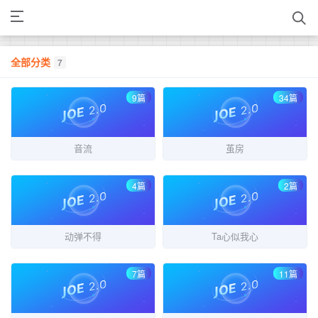
全部分类
7
9篇
34篇
音流
茧房
4篇
2篇
动弹不得
Ta心似我心
7篇
11篇